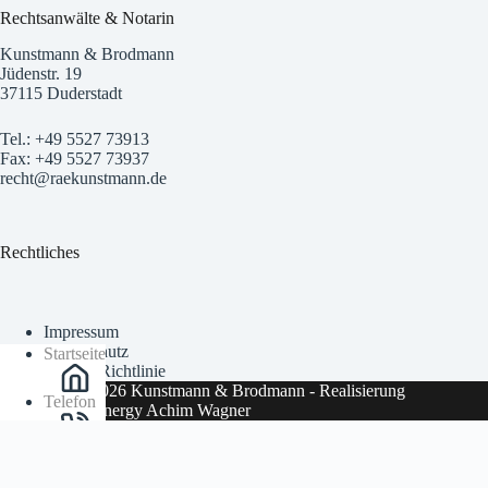
Rechtsanwälte & Notarin
Kunstmann & Brodmann
Jüdenstr. 19
37115 Duderstadt
Tel.: +49 5527 73913
Fax: +49 5527 73937
recht@raekunstmann.de
Rechtliches
Impressum
Datenschutz
Startseite
Cookie-Richtlinie
Copyright © 2026 Kunstmann & Brodmann - Realisierung
Telefon
Webdesign
ITenergy Achim Wagner
E-Mail